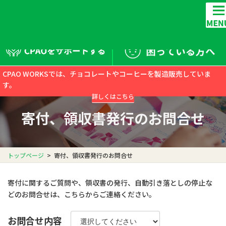
コ
ナ
ン
ビ
テ
ゲ
ン
ー
ツ
シ
CPAOをサポートする
へ
ョ
ス
ン
CPAO WORKSでは、チョコレートやコーヒーを製造販売していま
キ
に
す。
ッ
移
お問合せ
プ
動
詳しくはこちら
寄付、領収書発行のお問合せ
トップページ
寄付、領収書発行のお問合せ
寄付に関するご質問や、領収書の発行、自動引き落としの停止な
どのお問合せは、こちらからご連絡ください。
お問合せ内容