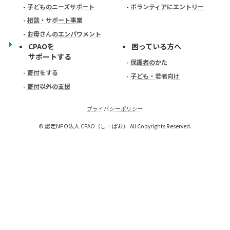
-
子どものニーズサポート
-
ボランティアにエントリー
-
相談・サポート事業
-
お母さんのエンパワメント
CPAOを
困っている方へ
サポートする
-
保護者のかた
-
寄付をする
-
子ども・若者向け
-
寄付以外の支援
プライバシーポリシー
© 認定NPO法人 CPAO（しーぱお） All Copyrights Reserved.