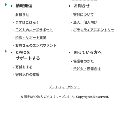
情報発信
お問合せ
- お知らせ
-
寄付について
- まずはごはん！
-
法人、個人向け
-
子どものニーズサポート
-
ボランティアにエントリー
-
相談・サポート事業
-
お母さんのエンパワメント
CPAOを
困っている方へ
サポートする
-
保護者のかた
-
寄付をする
-
子ども・若者向け
-
寄付以外の支援
プライバシーポリシー
© 認定NPO法人 CPAO（しーぱお） All Copyrights Reserved.