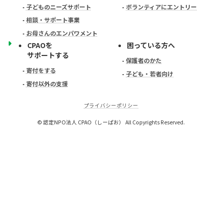
-
子どものニーズサポート
-
ボランティアにエントリー
-
相談・サポート事業
-
お母さんのエンパワメント
CPAOを
困っている方へ
サポートする
-
保護者のかた
-
寄付をする
-
子ども・若者向け
-
寄付以外の支援
プライバシーポリシー
© 認定NPO法人 CPAO（しーぱお） All Copyrights Reserved.