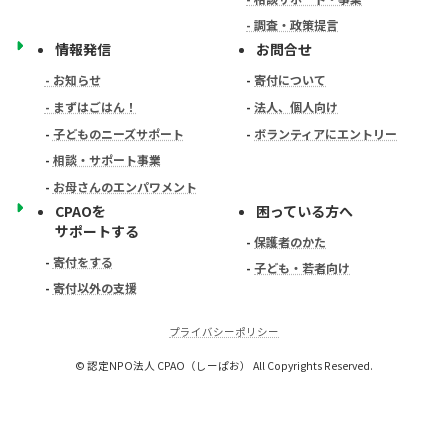
- 調査・政策提言
情報発信
お問合せ
- お知らせ
-
寄付について
- まずはごはん！
-
法人、個人向け
-
子どものニーズサポート
-
ボランティアにエントリー
-
相談・サポート事業
-
お母さんのエンパワメント
CPAOを
困っている方へ
サポートする
-
保護者のかた
-
寄付をする
-
子ども・若者向け
-
寄付以外の支援
プライバシーポリシー
© 認定NPO法人 CPAO（しーぱお） All Copyrights Reserved.